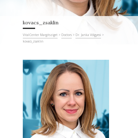
kovacs_zsaklin
VitalCenter Margitsziget
>
Doctors
>
Dr. Janka Völgyesi
>
kovacs_zsaklin