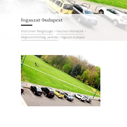
fogaszat-budapest
VitalCenter Margitsziget
>
Hasznos információk
>
Megközelíthetőség, parkolás
>
fogaszat-budapest