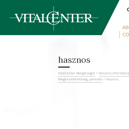
AB
CO
hasznos
VitalCenter Margitsziget
>
Hasznos informáci
Megközelíthetőség, parkolás
>
hasznos