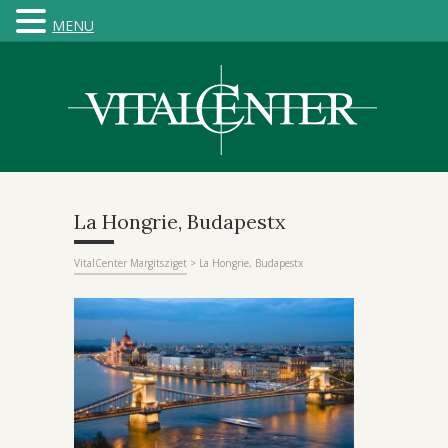
MENU
La Hongrie, Budapestx
VitalCenter Margitsziget
>
La Hongrie, Budapestx