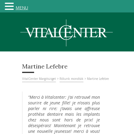
MENU
Martine Lefebre
VitalCenter Margitsziget
>
Rólunk mondták
>
Martine Lefebre
“Merci à Vitalcenter: j’ai retrouvé mon
sourire de jeune fille! je n’osais plus
parler ni rire: j’avais une affreuse
prothèse dentaire mais les implants
chez nous sont hors de prix! je
désespérais! Maintenant je retrouve
une nouvelle jeunesse! merci à vous!