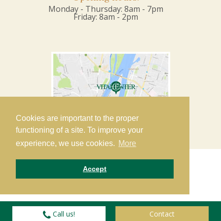
Monday - Thursday: 8am - 7pm
Friday: 8am - 2pm
Cookies are important to the proper
functioning of a site. To improve your
experience, we use cookies.
More
Accept
Copyright 2019 VitalCenter Dent Ltd. •
Privacy
© 2016-
Call us!
2026
Contact