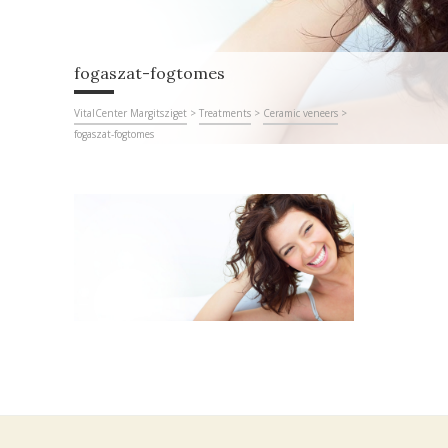
fogaszat-fogtomes
VitalCenter Margitsziget
>
Treatments
>
Ceramic veneers
>
fogaszat-fogtomes