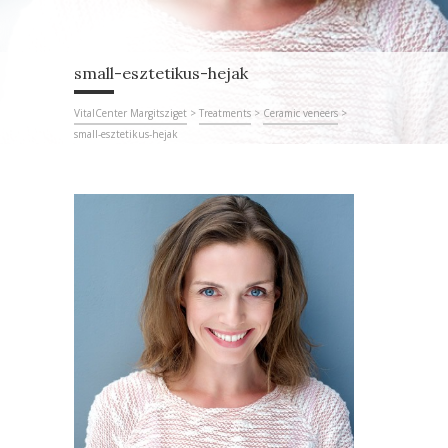
small-esztetikus-hejak
VitalCenter Margitsziget
>
Treatments
>
Ceramic veneers
>
small-esztetikus-hejak