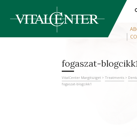
AB
CO
fogaszat-blogcikk
VitalCenter Margitsziget
>
Treatments
>
Denta
fogaszat-blogcikk1