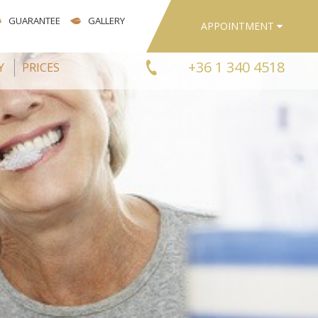
GUARANTEE
GALLERY
APPOINTMENT
+36 1 340 4518
Y
PRICES