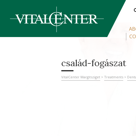
AB
CO
család-fogászat
VitalCenter Margitsziget
>
Treatments
>
Denta