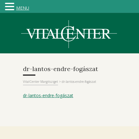
MENU
dr-lantos-endre-fogászat
VitalCenter Margitsziget
>
dr-lantos-endre-fogászat
dr-lantos-endre-fogászat