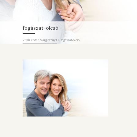
fogászat-olcsó
VitalCenter Margitsziget
>
fogászat-olcsó