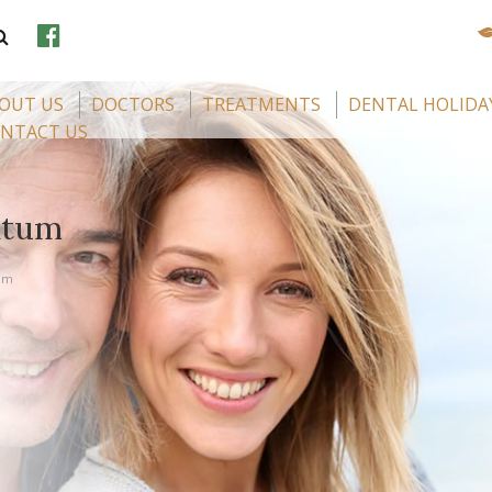
OUT US
DOCTORS
TREATMENTS
DENTAL HOLIDA
NTACT US
átum
tum