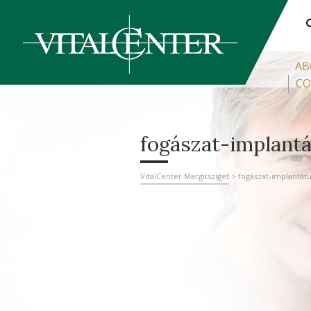
AB
CO
fogászat-implant
VitalCenter Margitsziget
>
fogászat-implantá